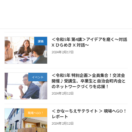
祝☆第11回 横浜・人・まち・デザイン賞
卒業生
【地域まちづくり部門】を受賞！
2024年7月11日
＜令和5年 第4講＞アイデアを磨く〜対話
講義
X ひらめき X 対話〜
2024年2月17日
＜令和5年 特別企画＞全員集合！交流会
イベント
開催♪受講生、卒業生と自治会町内会と
のネットワークづくりを応援！
2024年2月12日
＜ かなーちえサテライト ＞ 現場へGO！
現場へGO！
レポート
2024年2月12日