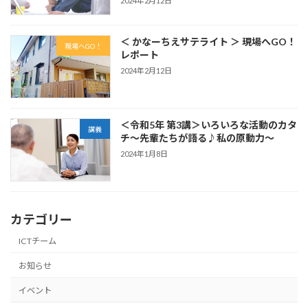
2024年2月12日
＜ かなーちえサテライト ＞ 現場へGO！
現場へGO！
レポート
2024年2月12日
＜令和5年 第3講＞いろいろな活動のカタ
講義
チ〜先輩たちが語る♪私の原動力〜
2024年1月8日
カテゴリー
ICTチーム
お知らせ
イベント