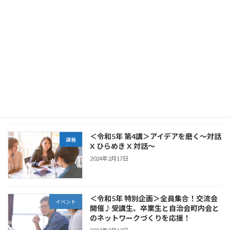
神奈川区地域づくり大学校から始まった
卒業生
「かなっくリーン」
2024年9月1日
祝☆第11回 横浜・人・まち・デザイン賞
卒業生
【地域まちづくり部門】を受賞！
2024年7月11日
＜令和5年 第4講＞アイデアを磨く〜対話
講義
X ひらめき X 対話〜
2024年2月17日
＜令和5年 特別企画＞全員集合！交流会
イベント
開催♪受講生、卒業生と自治会町内会と
のネットワークづくりを応援！