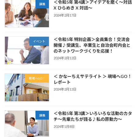
＜令和5年 第4講＞アイデアを磨く〜対話
講義
X ひらめき X 対話〜
2024年2月17日
＜令和5年 特別企画＞全員集合！交流会
イベント
開催♪受講生、卒業生と自治会町内会と
のネットワークづくりを応援！
2024年2月12日
＜ かなーちえサテライト ＞ 現場へGO！
現場へGO！
レポート
2024年2月12日
＜令和5年 第3講＞いろいろな活動のカタ
講義
チ〜先輩たちが語る♪私の原動力〜
2024年1月8日